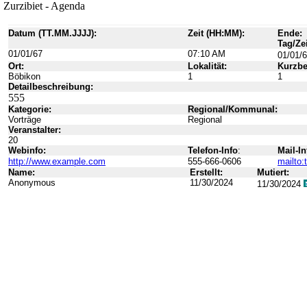
Zurzibiet - Agenda
Datum (TT.MM.JJJJ):
Zeit (HH:MM):
Ende:
Tag/Zei
01/01/67
07:10 AM
01/01/
Ort:
Lokalität:
Kurzbe
Böbikon
1
1
Detailbeschreibung:
555
Kategorie:
Regional/Kommunal:
Vorträge
Regional
Veranstalter:
20
Webinfo:
Telefon-Info
:
Mail-In
http://www.example.com
555-666-0606
mailto
Name:
Erstellt:
Mutiert:
Anonymous
11/30/2024
11/30/2024