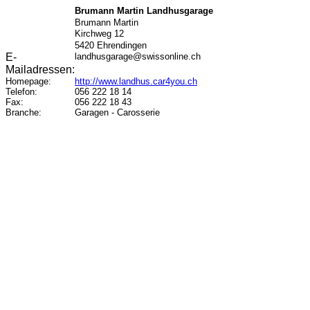
Brumann Martin Landhusgarage
Brumann
Martin
Kirchweg 12
5420
Ehrendingen
E-
landhusgarage@swissonline.ch
Mailadressen:
Homepage:
http://www.landhus.car4you.ch
Telefon:
056 222 18 14
Fax:
056 222 18 43
Branche:
Garagen - Carosserie