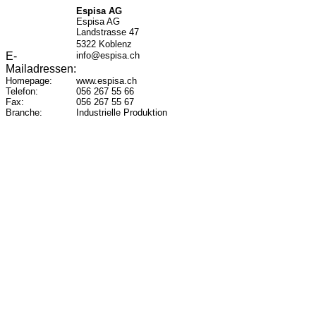
Espisa AG
Espisa AG
Landstrasse 47
5322
Koblenz
E-
info@espisa.ch
Mailadressen:
Homepage:
www.espisa.ch
Telefon:
056 267 55 66
Fax:
056 267 55 67
Branche:
Industrielle Produktion