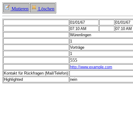
Mutieren
Löschen
01/01/67
01/01/67
07:10 AM
07:10 AM
Würenlingen
1
Vorträge
1
555
http://www.example.com
Kontakt für Rückfragen (Mail/Telefon)
Highlighted
nein