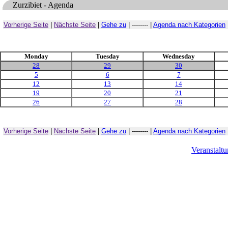
Zurzibiet - Agenda
Vorherige Seite
|
Nächste Seite
|
Gehe zu
| -------- |
Agenda nach Kategorien
Monday
Tuesday
Wednesday
28
29
30
5
6
7
12
13
14
19
20
21
26
27
28
Vorherige Seite
|
Nächste Seite
|
Gehe zu
| -------- |
Agenda nach Kategorien
Veranstalt