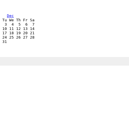
               
Dec
 Tu We Th Fr Sa
  3  4  5  6  7
 10 11 12 13 14
 17 18 19 20 21
 24 25 26 27 28
 31            