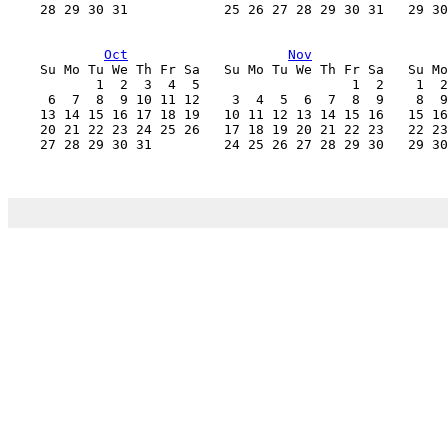
    28 29 30 31            25 26 27 28 29 30 31   29 30
Oct
Nov
    Su Mo Tu We Th Fr Sa   Su Mo Tu We Th Fr Sa   Su Mo
           1  2  3  4  5                   1  2    1  2
     6  7  8  9 10 11 12    3  4  5  6  7  8  9    8  9
    13 14 15 16 17 18 19   10 11 12 13 14 15 16   15 16
    20 21 22 23 24 25 26   17 18 19 20 21 22 23   22 23
    27 28 29 30 31         24 25 26 27 28 29 30   29 30