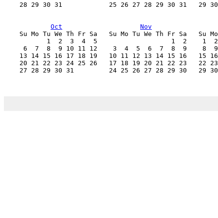
    28 29 30 31            25 26 27 28 29 30 31   29 30
Oct
Nov
    Su Mo Tu We Th Fr Sa   Su Mo Tu We Th Fr Sa   Su Mo
           1  2  3  4  5                   1  2    1  2
     6  7  8  9 10 11 12    3  4  5  6  7  8  9    8  9
    13 14 15 16 17 18 19   10 11 12 13 14 15 16   15 16
    20 21 22 23 24 25 26   17 18 19 20 21 22 23   22 23
    27 28 29 30 31         24 25 26 27 28 29 30   29 30