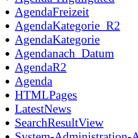
AgendaFreizeit
AgendaKategorie_R2
AgendaKategorie
Agendanach_Datum
AgendaR2
Agenda
HTMLPages
LatestNews
SearchResultView
System-Administration-