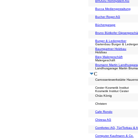
BRUGG Rohrsystem AG
Bucca Mediengestaltung
Bucher Roger AG
Büchergarage
Bruno Bütikofer Gipsergeschä
Burger & Ledergerber
Gartenbau Burger & Lederger
Baumgartner Holzbau
Holzbau
Bieg Malergeschäft
Malergeschäft
Brumann Martin Landhusgar
Landhusgarage Martin Brum
C
Carrosseriewerkstätte Hauens
Cester Kosmetik Institut
Kosmetik Institut Cester
Chäs König
Christen
Cafe Rondo
Chiresa AG
Comfortec AG, Tür/Torbau & A
Computer Kaufmann & Co.