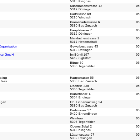
5313 Klingnau
Nusshaldenstrasse 12
05
5312 Döttingen
Dorfstrasse 69
05
5210 Windisch
Promenadestrasse 6
05
5330 Bad Zurzach
Hauptstrasse 7
05
5312 Döttingen
Mandacherstrasse 2
05
5317 Hettenschwil
rganisation
Gewerbestrasse 45
05
5312 Döttingen
vice GmbH
Im Büntli 197
05
5462 Siglistorf
Bünte 39
05
5306 Tegerfelden
ating
Hauptstrasse 55
05
 Caes
5330 Bad Zurzach
Oberfeld 230
05
5306 Tegerfelden
Brühlstrasse 4
05
5304 Endingen
tagen
Ob. Lindenrainweg 24
5330 Bad Zurzach
Dorfstrasse 17
05
5420 Ehrendingen
Weinbau
05
5306 Tegerfelden
Oberes Zelgli 2
05
5313 Klingnau
Lättenstrasse 57
05
5332 Rekingen