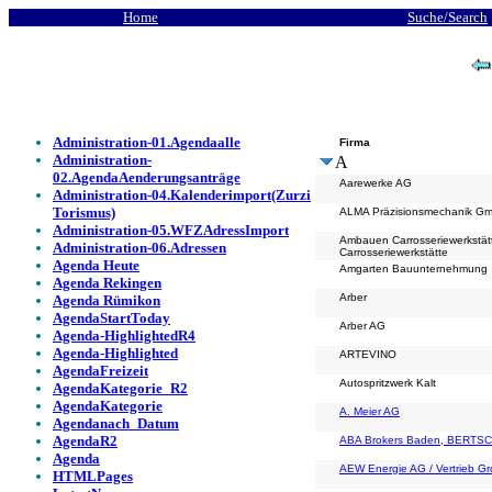
Home
Suche/Search
Administration-01.Agendaalle
Firma
Administration-
A
02.AgendaAenderungsanträge
Aarewerke AG
Administration-04.Kalenderimport(Zurzi
Torismus)
ALMA Präzisionsmechanik G
Administration-05.WFZAdressImport
Ambauen Carrosseriewerkstät
Administration-06.Adressen
Carrosseriewerkstätte
Agenda Heute
Amgarten Bauunternehmung
Agenda Rekingen
Arber
Agenda Rümikon
AgendaStartToday
Arber AG
Agenda-HighlightedR4
Agenda-Highlighted
ARTEVINO
AgendaFreizeit
Autospritzwerk Kalt
AgendaKategorie_R2
AgendaKategorie
A. Meier AG
Agendanach_Datum
AgendaR2
ABA Brokers Baden, BERTSC
Agenda
AEW Energie AG / Vertrieb G
HTMLPages