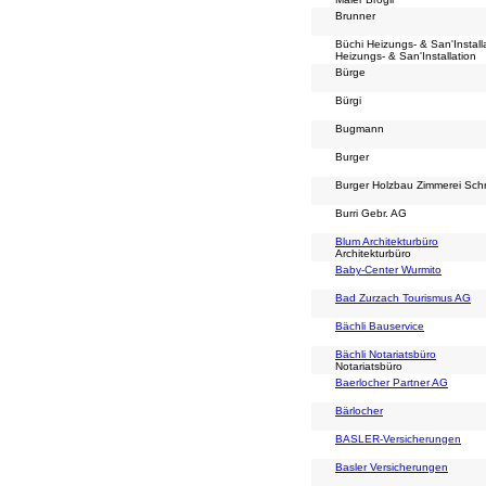
Brunner
Büchi Heizungs- & San'Install
Heizungs- & San'Installation
Bürge
Bürgi
Bugmann
Burger
Burger Holzbau Zimmerei Schr
Burri Gebr. AG
Blum Architekturbüro
Architekturbüro
Baby-Center Wurmito
Bad Zurzach Tourismus AG
Bächli Bauservice
Bächli Notariatsbüro
Notariatsbüro
Baerlocher Partner AG
Bärlocher
BASLER-Versicherungen
Basler Versicherungen