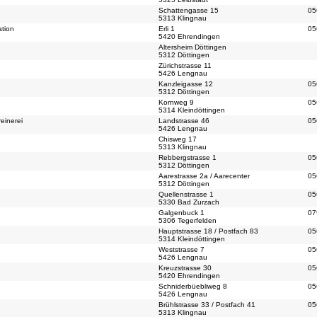
Schattengasse 15
05
5313 Klingnau
ation
Erli 1
05
5420 Ehrendingen
Altersheim Döttingen
5312 Döttingen
Zürichstrasse 11
5426 Lengnau
Kanzleigasse 12
05
5312 Döttingen
Kornweg 9
05
5314 Kleindöttingen
einerei
Landstrasse 46
05
5426 Lengnau
Chisweg 17
5313 Klingnau
Rebbergstrasse 1
05
5312 Döttingen
Aarestrasse 2a / Aarecenter
05
5312 Döttingen
Quellenstrasse 1
05
5330 Bad Zurzach
Galgenbuck 1
07
5306 Tegerfelden
Hauptstrasse 18 / Postfach 83
05
5314 Kleindöttingen
Weststrasse 7
05
5426 Lengnau
Kreuzstrasse 30
05
5420 Ehrendingen
Schniderbüebliweg 8
05
5426 Lengnau
Brühlstrasse 33 / Postfach 41
05
5313 Klingnau