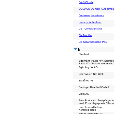
Dörfli Chuchi
DOMACO Dr. med. Aufdermau
Dorfmetzg Nussbaum
Drogerie Aeberhard
DST Combitrans AG
Die Mobiliar
Die Schweizerische Post
E
Eberhart
Eggimann Radio-/TV-/Elektrof
Radio-/TV-/Elektrofachgeschäf
Eglin Ing. W. AG
Eisenwaren Näf GmbH
Elefrères AG
Endinger Handball GmbH
Erdin AG
Erne Burri med. Fusspflegepr
med. Fusspflegepraxis / Pod
Erne Keramikbeläge
Keramikbeläge
Eugen Schneider AG