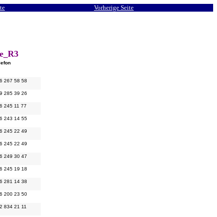
te
Vorherige Seite
e_R3
lefon
6 267 58 58
9 285 39 26
6 245 11 77
6 243 14 55
6 245 22 49
6 245 22 49
6 249 30 47
6 245 19 18
6 281 14 38
6 200 23 50
2 834 21 11