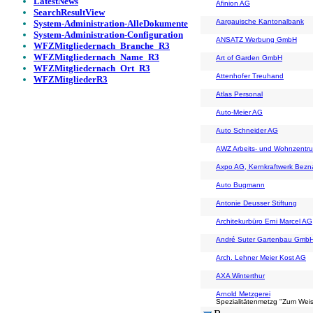
LatestNews
Afinion AG
SearchResultView
Aargauische Kantonalbank
System-Administration-AlleDokumente
System-Administration-Configuration
ANSATZ Werbung GmbH
WFZMitgliedernach_Branche_R3
WFZMitgliedernach_Name_R3
Art of Garden GmbH
WFZMitgliedernach_Ort_R3
Attenhofer Treuhand
WFZMitgliederR3
Atlas Personal
Auto-Meier AG
Auto Schneider AG
AWZ Arbeits- und Wohnzentr
Axpo AG, Kernkraftwerk Bezn
Auto Bugmann
Antonie Deusser Stiftung
Architekurbüro Erni Marcel AG
André Suter Gartenbau Gmb
Arch. Lehner Meier Kost AG
AXA Winterthur
Arnold Metzgerei
Spezialitätenmetzg "Zum Weis