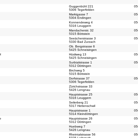
Guggenbühl 221
05
5306 Tegerfelden
Marktgasse 7
05
5304 Endingen
Konnendeweg 4
05
5316 Leuggern
Mandacherstr. 32
05
5315 Böttstein
Seeächerstrasse 3
05
5330 Bad Zurzach
Ob. Bergstrasse 6
5425 Schneisingen
H
Hüsliweg 13
05
5425 Schneisingen
Surbtalstrasse 1
05
5312 Döttingen
Birchweg 5
5315 Böttstein
Dorfstrasse 37
05
5306 Tegerfelden
Zürichstrasse 33
5426 Lengnau
Hauptstrasse 25
05
5316 Leuggern
Seilerberg 21
05
5317 Hettenschwil
Hauptstrasse 1
05
5314 Kleindöttingen
e
Hauptstrasse 26
05
5312 Döttingen
Huebweg 7
05
5426 Lengnau
Rheintalstrasse 56
05
5325 Leibstadt