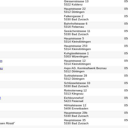
Giessenstrasse 13
05
5322 Koblenz
Hauptstrasse 22
05
5312 Döttingen
Falkengasse 2
05
5330 Bad Zurzach
Bahnhofstrasse 6
05
5316 Felsenau
Seeächerstrasse 11
05
5330 Bad Zurzach
Hauptstrasse 5
05
5314 Kleindöttingen
Hauptstrasse 253
05
5314 Kleindöttingen
Kuhgässlistrasse 1
05
5303 Würenlingen
um
Hauptstrasse 12
05
5314 Kleindöttingen
au
Axpo AG, Kernkraftwerk Beznau
05
5312 Döttingen
Surbtalstrasse 28
05
5312 Döttingen
Schlüsselstrasse 33
05
5330 Bad Zurzach
Rottrottenweg 12
05
5313 Klingnau
H
Eichbrunnehof
05
5423 Freienwil
Höhtalstrasse 12
05
5408 Ennetbaden
Hauptstrasse 29b
05
5330 Bad Zurzach
Hauptstrasse 35
05
sen Rössli"
5330 Bad Zurzach