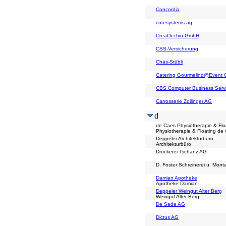
Concordia
coresystems ag
CreaOcchio GmbH
CSS-Versicherung
Chäs-Stübli
Catering Gourmelino@Event O
CBS Computer Business Ser
Carrosserie Zollinger AG
d
de Caes Physiotherapie & Flo
Physiotherapie & Floating de
Deppeler Architekturbüro
Architekturbüro
Druckerei Tschanz AG
D. Foster Schreinerei u. Mon
Damian Apotheke
Apotheke Damian
Deppeler Weingut Alter Berg
Weingut Alter Berg
De Sede AG
Dictus AG