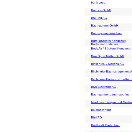
bank coop
Baubos GmbH
Bau Ing AG
Baumgartner GmbH
Baumgartner Weinbau
Bürgi Bäckerei-Konditorei
Bäckerei-Konditorei
Beck Alt / Bäckerei-Konditorei
Bike Sport Matter GmbH
Binkert AG / Makena AG
Birchmeier Baumanagement 
Birchmeier Hoch- und Tiefba
Bivo Electronic AG
Baumgartner Landmaschine
blueforest Design- und Medie
Bluemechnopf
Bürli AG
Brüllhardt Gartenbau