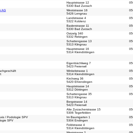
Hauptstrasse 12
05
5330 Bad Zurzach
r AG
Weststrasse 16
05
5426 Lengnau
Landstrasse 4
05
5322 Koblenz
Baslerstrasse 11
05
5330 Bad Zurzach
Ostzelg 340
05
5332 Rekingen
Schattengasse 13
05
5313 Klingnau
Hauptstrasse 16
05
5314 Kleindöttingen
Eigenbächliweg 7
05
5423 Freienwil
achgeschäft
Winkelstrasse 1
05
t
5314 Kleindöttingen
Kirchweg 36
05
5420 Ehrendingen
Hauptstrasse 14
05
5312 Döttingen
Schattengasse 35
05
5313 Klingnau
Bergstrasse 14
5423 Freienwil
Alte Zurzacherstrasse 15
05
5306 Tegerfelden
axis / Podologie SPV
Im Baumgarten 1
05
ologie SPV
5304 Endingen
Feldstrasse 4
05
5314 Kleindöttingen
Weststrasse 2
05