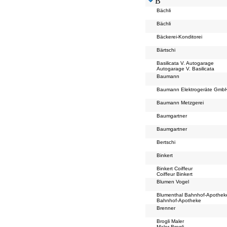
B
Bächli
Bächli
Bäckerei-Konditorei
Bärtschi
Basilicata V. Autogarage
Autogarage V. Basilicata
Baumann
Baumann Elektrogeräte Gmb
Baumann Metzgerei
Baumgartner
Baumgartner
Bertschi
Binkert
Binkert Coiffeur
Coiffeur Binkert
Blumen Vogel
Blumenthal Bahnhof-Apothek
Bahnhof-Apotheke
Brenner
Brogli Maler
Maler Brogli