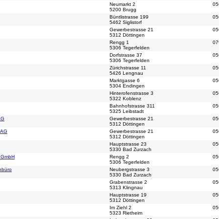
Neumarkt 2
05
5200 Brugg
Büntlistrasse 199
05
5462 Siglistorf
Gewerbestrasse 21
05
5312 Döttingen
Rengg 1
07
5306 Tegerfelden
Dorfstrasse 37
05
5306 Tegerfelden
Zürichstrasse 11
05
5426 Lengnau
Marktgasse 6
05
5304 Endingen
Hinterofenstrasse 3
05
5322 Koblenz
Bahnhofstrasse 311
05
5325 Leibstadt
AG
Gewerbestrasse 21
05
5312 Döttingen
u AG
Gewerbestrasse 21
05
5312 Döttingen
Hauptstrasse 23
05
5330 Bad Zurzach
n GmbH
Rengg 2
05
5306 Tegerfelden
nbüro
Neubergstrasse 3
05
5330 Bad Zurzach
Grabenstrasse 2
05
5313 Klingnau
Hauptstrasse 19
05
5312 Döttingen
Im Ziehl 2
05
5323 Rietheim