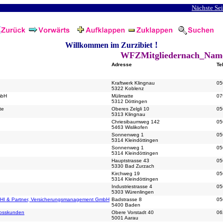
Nächste Sei
!
Willkommen im Zurzibiet
WFZMitgliedernach_Nam
Adresse
Te
Kraftwerk Klingnau
05
5322 Koblenz
mbH
Mülimatte
07
5312 Döttingen
te
Oberes Zelgli 10
05
5313 Klingnau
Chriesibaumweg 142
05
5463 Wislikofen
Sonnenweg 1
05
5314 Kleindöttingen
Sonnenweg 1
05
5314 Kleindöttingen
Hauptstrasse 43
05
5330 Bad Zurzach
Kirchweg 19
05
5314 Kleindöttingen
Industriestrasse 4
05
5303 Würenlingen
HI & Partner, Versicherungsmanagement GmbH
Badstrasse 8
05
5400 Baden
rosskunden
Obere Vorstadt 40
06
5001 Aarau