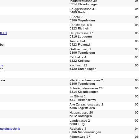
Industriestrasse 39
05
5314 Kleindöttingen
Bruggerstrasse 37
05
5400 Baden
Buechli 7
05
5306 Tegerfelden
Badstrasse 186
05
5323 Rietheim
ft AG
Hauptstrasse 17
05
5316 Leuggern
Tannenhof
05
ber
5423 Freienwil
Gislibachweg 1
05
5306 Tegerfelden
Rebhalde 4
05
5322 Koblenz
age
Kirchweg 12
05
ann
5420 Ehrendingen
tein
alte Zurzacherstrasse 2
05
5306 Tegerfelden
Schwächelerstrasse 26
05
5314 Kleindöttingen
Im Gibrist 6
05
5317 Hettenschwil
Alte Zurzacherstrasse 2
05
5306 Tegerfelden
Hauptstrasse 20
05
5312 Döttingen
Landstrasse 2
05
5300 Turgi
ntriebstechnik
Rebhalde 4
04
8166 Niederweningen
Föhrenweg 27
05