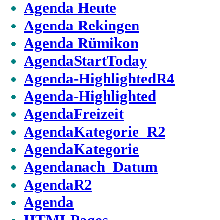
Agenda Heute
Agenda Rekingen
Agenda Rümikon
AgendaStartToday
Agenda-HighlightedR4
Agenda-Highlighted
AgendaFreizeit
AgendaKategorie_R2
AgendaKategorie
Agendanach_Datum
AgendaR2
Agenda
HTMLPages